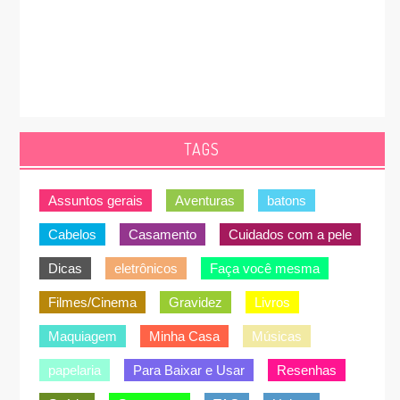
TAGS
Assuntos gerais
Aventuras
batons
Cabelos
Casamento
Cuidados com a pele
Dicas
eletrônicos
Faça você mesma
Filmes/Cinema
Gravidez
Livros
Maquiagem
Minha Casa
Músicas
papelaria
Para Baixar e Usar
Resenhas