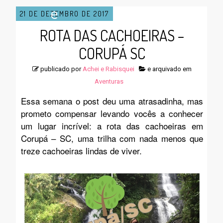
e
21 DE DEZEMBRO DE 2017
ROTA DAS CACHOEIRAS –
n
CORUPÁ SC
publicado por
Achei e Rabisquei
e arquivado em
u
Aventuras
Essa semana o post deu uma atrasadinha, mas
prometo compensar levando vocês a conhecer
um lugar incrível: a rota das cachoeiras em
Corupá – SC, uma trilha com nada menos que
treze cachoeiras lindas de viver.